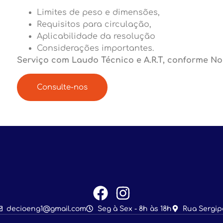
Limites de peso e dimensões,
Requisitos para circulação,
Aplicabilidade da resolução
Considerações importantes.
Serviço com Laudo Técnico e A.R.T, conforme No
Consulte-nos
decioeng1@gmail.com
Seg à Sex - 8h às 18h
Rua Sergipe