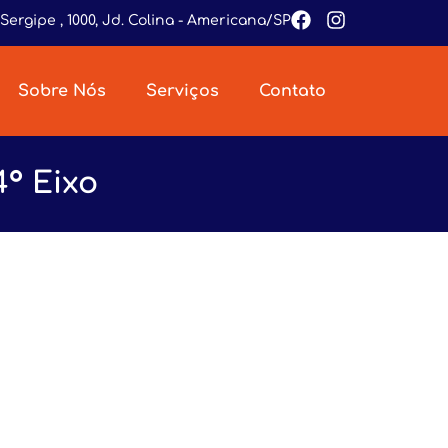
Sergipe , 1000, Jd. Colina - Americana/SP
Sobre Nós
Serviços
Contato
° Eixo