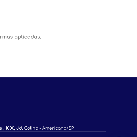
rmas aplicadas.
 , 1000, Jd. Colina - Americana/SP