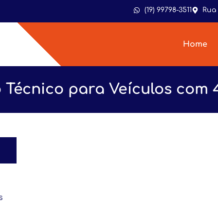
(19) 99798-3511
Rua 
Home
 Técnico para Veículos com 4
s